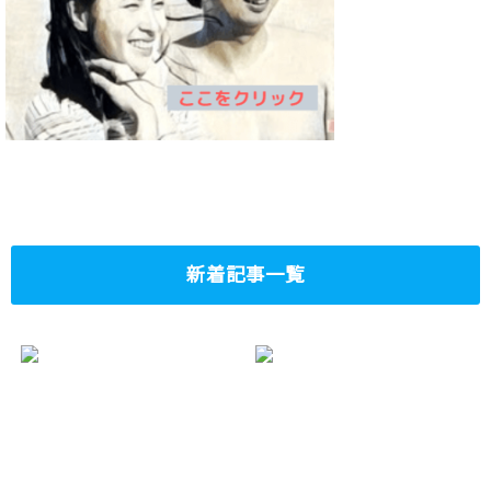
新着記事一覧
“Predicting Shohei
大谷翔平選手の子
Ohtani’s Future
供の名前は!?いつ
Child’s Name: A