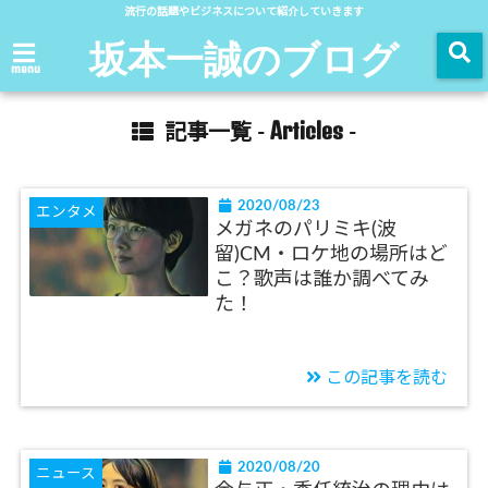
流行の話題やビジネスについて紹介していきます
坂本一誠のブログ
menu
Articles
記事一覧 -
-
2020/08/23
エンタメ
メガネのパリミキ(波
留)CM・ロケ地の場所はど
こ？歌声は誰か調べてみ
た！
この記事を読む
2020/08/20
ニュース