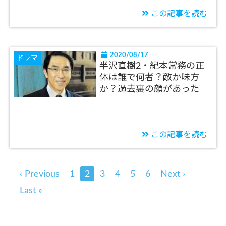
この記事を読む
2020/08/17
ドラマ
半沢直樹2・紀本常務の正
体は誰で何者？敵か味方
か？過去裏の顔があった
この記事を読む
‹ Previous
1
2
3
4
5
6
Next ›
Last »