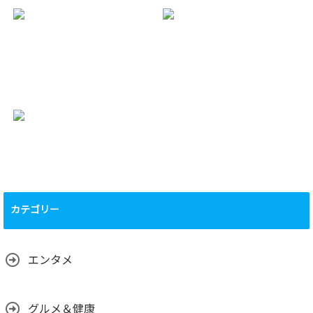
生まれる？
Fun Exploration of
2025.02.02
Culture, Family,
and the Legacy of
a Baseball Legend”
2025.02.02
$KAS(KASPA)：
KASPA創業者ヨナ
Tier1取引上上場
タン（Yonatan
いつ？スマコン実
Sompolinsky）ど
装、BPS10、
んな人？性格や生
Tier1上場の価格
い立ち、業界の仲
の影響は？
間、将来目在して
2025.02.01
いるものは？
2025.02.01
Kaspa（KAS）の
運営について、
（運営体制、主要
カテゴリー
メンバーの背景、
国籍、専門性な
ど）
2025.02.01
エンタメ
グルメ＆健康