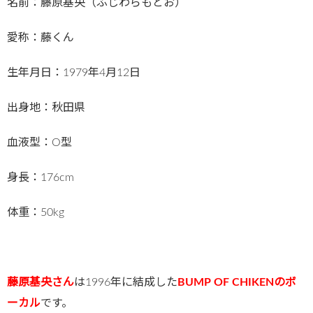
名前：藤原基央（ふじわらもとお）
愛称：藤くん
生年月日：1979年4月12日
出身地：秋田県
血液型：O型
身長：176cm
体重：50kg
藤原基央さん
は1996年に結成した
BUMP OF CHIKENのボ
ーカル
です。