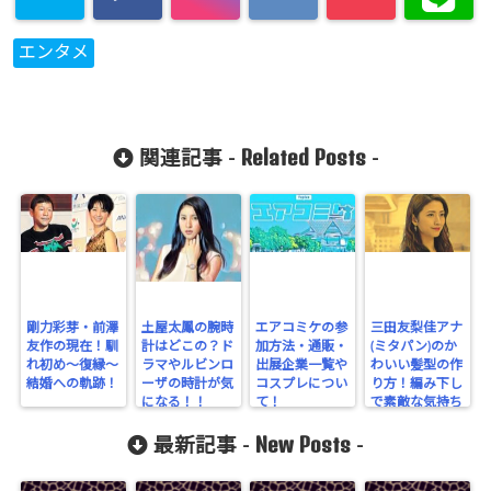
エンタメ
Related Posts
関連記事 -
-
剛力彩芽・前澤
土屋太鳳の腕時
エアコミケの参
三田友梨佳アナ
友作の現在！馴
計はどこの？ド
加方法・通販・
(ミタパン)のか
れ初め～復縁～
ラマやルビンロ
出展企業一覧や
わいい髪型の作
結婚への軌跡！
ーザの時計が気
コスプレについ
り方！編み下し
になる！！
て！
で素敵な気持ち
で一日をすごそ
New Posts
う♪
最新記事 -
-