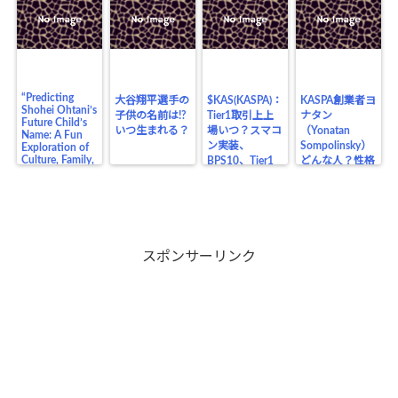
“Predicting
大谷翔平選手の
$KAS(KASPA)：
KASPA創業者ヨ
Shohei Ohtani’s
子供の名前は!?
Tier1取引上上
ナタン
Future Child’s
いつ生まれる？
場いつ？スマコ
（Yonatan
Name: A Fun
ン実装、
Sompolinsky）
Exploration of
Culture, Family,
BPS10、Tier1
どんな人？性格
and the Legacy
上場の価格の影
や生い立ち、業
of a Baseball
響は？
界の仲間、将来
Legend”
目在しているも
のは？
スポンサーリンク