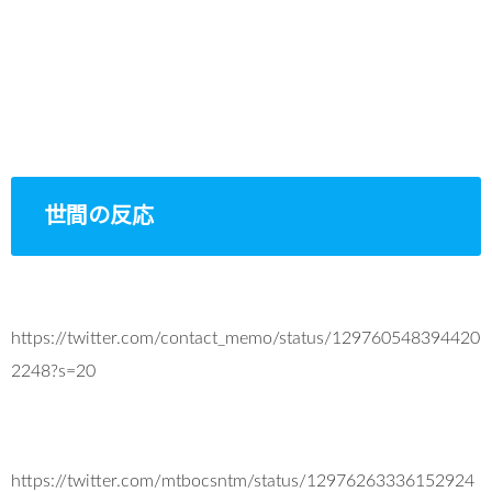
世間の反応
https://twitter.com/contact_memo/status/129760548394420
2248?s=20
https://twitter.com/mtbocsntm/status/12976263336152924