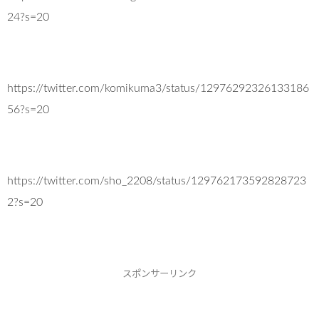
24?s=20
https://twitter.com/komikuma3/status/12976292326133186
56?s=20
https://twitter.com/sho_2208/status/129762173592828723
2?s=20
スポンサーリンク