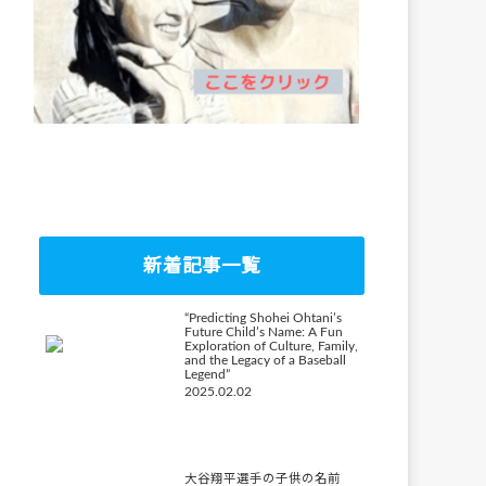
新着記事一覧
“Predicting Shohei Ohtani’s
Future Child’s Name: A Fun
Exploration of Culture, Family,
and the Legacy of a Baseball
Legend”
2025.02.02
大谷翔平選手の子供の名前