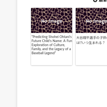
最新
“Predicting Shohei Ohtani’s
大谷翔平選手の子供
Future Child’s Name: A Fun
は!?いつ生まれる？
Exploration of Culture,
Family, and the Legacy of a
Baseball Legend”