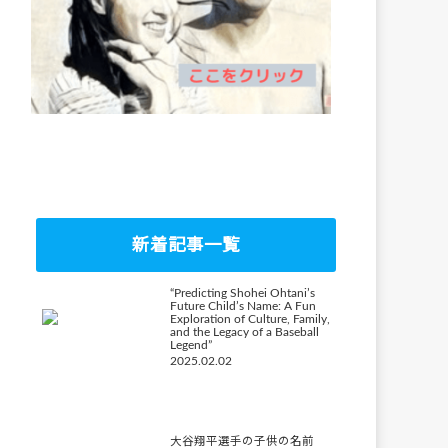
新着記事一覧
“Predicting Shohei Ohtani’s
Future Child’s Name: A Fun
Exploration of Culture, Family,
and the Legacy of a Baseball
Legend”
2025.02.02
大谷翔平選手の子供の名前