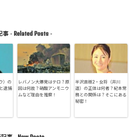
Related Posts
事 -
-
ウ）の
レバノン大爆発はテロ？原
半沢直樹2・女将（井川
と逮捕
因は何故？硝酸アンモニウ
遥）の正体は何者？紀本常
ムなど理由を推察！
務との関係は？そこにある
秘密！
New Posts