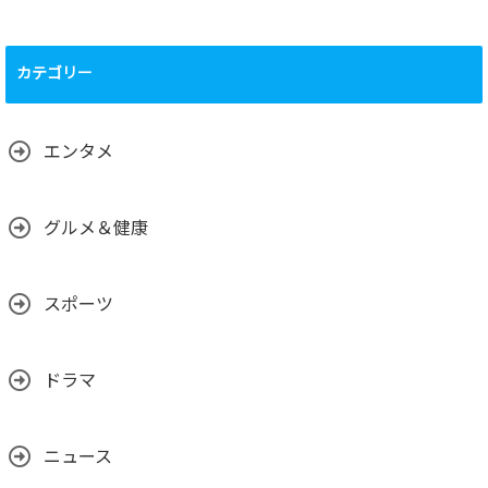
2025.02.01
Kaspa（KAS）の
運営について、
（運営体制、主要
カテゴリー
メンバーの背景、
国籍、専門性な
ど）
2025.02.01
エンタメ
グルメ＆健康
スポーツ
ドラマ
ニュース