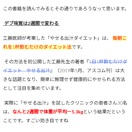
この書籍を読んでみるとその通りであろうなって思います。
デブ味覚は
2
週間で変わる
工藤医師が考案した「やせる出汁ダイエット」は、
毎朝こ
れを
1
杯飲むだけのダイエット法
です。
その方法を初公開した工藤先生の著者『
1
日
1
杯飲むだけダ
イエット やせる出汁
』（
2019
年
5
月、アスコム刊）は大
きな話題となり、簡単に無理せず健康的にやせられる方法
として注目を集めています。
実際に「やせる出汁」を試したクリニックの患者さん
30
名
は、
なんと
2
週間で体重が平均－
5.3kg
という結果だという
ことです。すごい効き目ですね