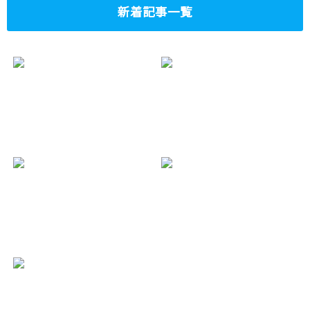
新着記事一覧
“Predicting Shohei
大谷翔平選手の子
Ohtani’s Future
供の名前は!?いつ
Child’s Name: A
生まれる？
Fun Exploration of
2025.02.02
Culture, Family,
and the Legacy of
a Baseball Legend”
2025.02.02
$KAS(KASPA)：
KASPA創業者ヨナ
Tier1取引上上場
タン（Yonatan
いつ？スマコン実
Sompolinsky）ど
装、BPS10、
んな人？性格や生
Tier1上場の価格
い立ち、業界の仲
の影響は？
間、将来目在して
2025.02.01
いるものは？