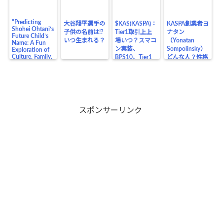
“Predicting
大谷翔平選手の
$KAS(KASPA)：
KASPA創業者ヨ
Shohei Ohtani’s
子供の名前は!?
Tier1取引上上
ナタン
Future Child’s
いつ生まれる？
場いつ？スマコ
（Yonatan
Name: A Fun
ン実装、
Sompolinsky）
Exploration of
Culture, Family,
BPS10、Tier1
どんな人？性格
and the Legacy
上場の価格の影
や生い立ち、業
of a Baseball
響は？
界の仲間、将来
Legend”
目在しているも
のは？
スポンサーリンク