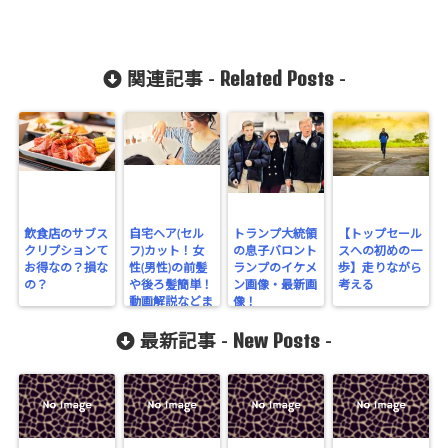
Related Posts
関連記事 -
-
飲食店のサブス
自宅ヘア(セル
トランプ大統領
【トップセール
クリプションて
フ)カット！女
の息子バロント
スへの初めの一
お得なの？損な
性(男性)の前髪
ランプのイケメ
歩】走りながら
の？
や後ろ髪簡単！
ン画像・最新画
考える
動画解説などま
像！
とめてみた
New Posts
最新記事 -
-