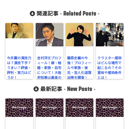
Related Posts
関連記事 -
-
今井翼の演技力
吉村洋文プロフ
藤原史織の今
クラスター感染
は？演技下手？
ィール！嫁・結
後！プロフィー
はどんな場所で
うまい？評価・
婚・家族・自宅
ルや家族・彼
起こるの？その
評判・実力はど
について！大阪
氏・芸人引退理
意味や感染条件
うか！
府知事は最高の
由等を調査！
とは！
政治家！！
New Posts
最新記事 -
-