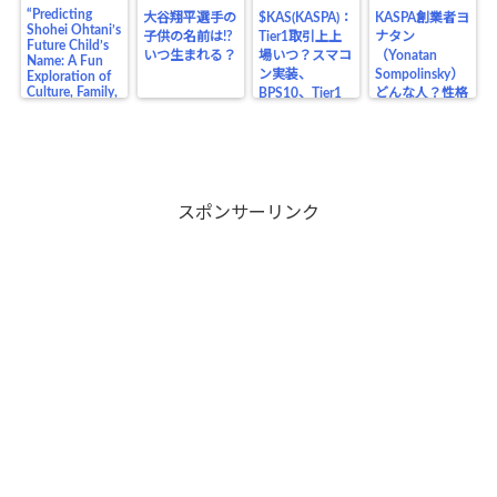
“Predicting
大谷翔平選手の
$KAS(KASPA)：
KASPA創業者ヨ
Shohei Ohtani’s
子供の名前は!?
Tier1取引上上
ナタン
Future Child’s
いつ生まれる？
場いつ？スマコ
（Yonatan
Name: A Fun
ン実装、
Sompolinsky）
Exploration of
Culture, Family,
BPS10、Tier1
どんな人？性格
and the Legacy
上場の価格の影
や生い立ち、業
of a Baseball
響は？
界の仲間、将来
Legend”
目在しているも
のは？
スポンサーリンク