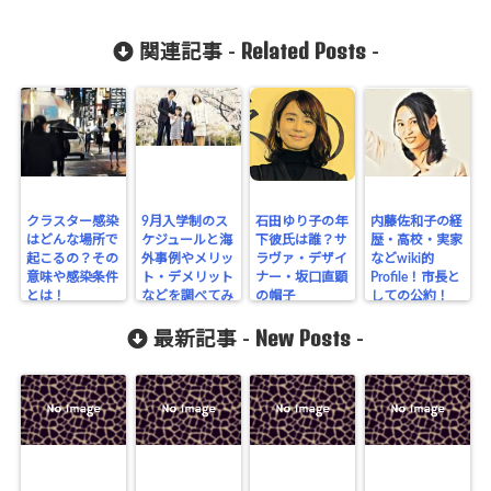
Related Posts
関連記事 -
-
クラスター感染
9月入学制のス
石田ゆり子の年
内藤佐和子の経
はどんな場所で
ケジュールと海
下彼氏は誰？サ
歴・高校・実家
起こるの？その
外事例やメリッ
ラヴァ・デザイ
などwiki的
意味や感染条件
ト・デメリット
ナー・坂口直顕
Profile！市長と
とは！
などを調べてみ
の帽子
しての公約！
た！
New Posts
最新記事 -
-