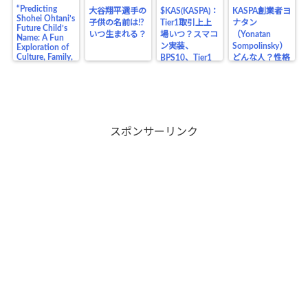
“Predicting
大谷翔平選手の
$KAS(KASPA)：
KASPA創業者ヨ
Shohei Ohtani’s
子供の名前は!?
Tier1取引上上
ナタン
Future Child’s
いつ生まれる？
場いつ？スマコ
（Yonatan
Name: A Fun
ン実装、
Sompolinsky）
Exploration of
Culture, Family,
BPS10、Tier1
どんな人？性格
and the Legacy
上場の価格の影
や生い立ち、業
of a Baseball
響は？
界の仲間、将来
Legend”
目在しているも
のは？
スポンサーリンク