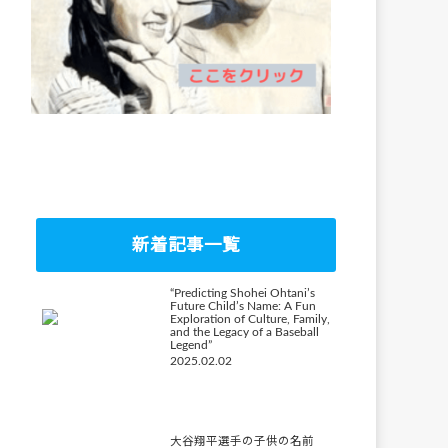
新着記事一覧
“Predicting Shohei Ohtani’s
Future Child’s Name: A Fun
Exploration of Culture, Family,
and the Legacy of a Baseball
Legend”
2025.02.02
大谷翔平選手の子供の名前