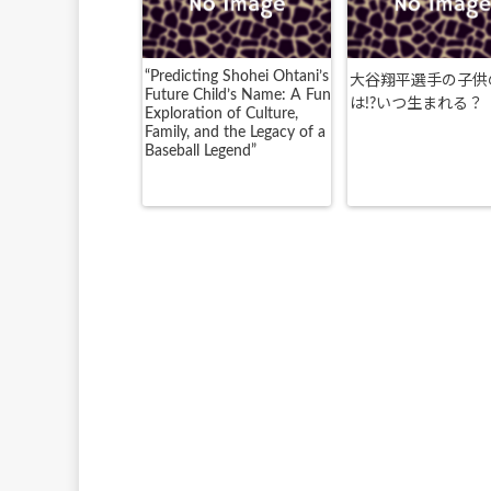
“Predicting Shohei Ohtani’s
大谷翔平選手の子供
Future Child’s Name: A Fun
は!?いつ生まれる？
Exploration of Culture,
Family, and the Legacy of a
Baseball Legend”