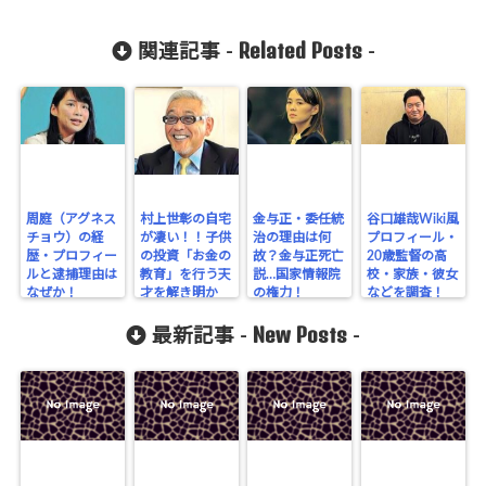
Related Posts
関連記事 -
-
周庭（アグネス
村上世彰の自宅
金与正・委任統
谷口雄哉Wiki風
チョウ）の経
が凄い！！子供
治の理由は何
プロフィール・
歴・プロフィー
の投資「お金の
故？金与正死亡
20歳監督の高
ルと逮捕理由は
教育」を行う天
説…国家情報院
校・家族・彼女
なぜか！
才を解き明か
の権力！
などを調査！
す！
New Posts
最新記事 -
-