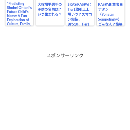
“Predicting
大谷翔平選手の
$KAS(KASPA)：
KASPA創業者ヨ
Shohei Ohtani’s
子供の名前は!?
Tier1取引上上
ナタン
Future Child’s
いつ生まれる？
場いつ？スマコ
（Yonatan
Name: A Fun
ン実装、
Sompolinsky）
Exploration of
Culture, Family,
BPS10、Tier1
どんな人？性格
and the Legacy
上場の価格の影
や生い立ち、業
of a Baseball
響は？
界の仲間、将来
Legend”
目在しているも
のは？
スポンサーリンク