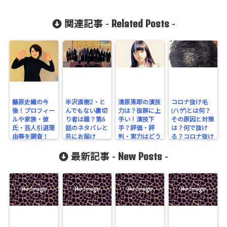
Related Posts
関連記事 -
-
藤原史織の今
半沢直樹2・と
清原果耶の演技
コロナ抜け毛
後！プロフィー
んでもない裏切
力は？抜群に上
(ハゲ)とは何？
ルや家族・彼
り者は誰？第6
手い！演技下
その原因と対策
氏・芸人引退理
話のネタバレと
手？評価・評
は？何で抜け
由等を調査！
共にお届け
判・実力はどう
る？コロナ抜け
か！
毛を調べてみ
New Posts
た！
最新記事 -
-