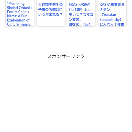
“Predicting
大谷翔平選手の
$KAS(KASPA)：
KASPA創業者ヨ
Shohei Ohtani’s
子供の名前は!?
Tier1取引上上
ナタン
Future Child’s
いつ生まれる？
場いつ？スマコ
（Yonatan
Name: A Fun
ン実装、
Sompolinsky）
Exploration of
Culture, Family,
BPS10、Tier1
どんな人？性格
and the Legacy
上場の価格の影
や生い立ち、業
of a Baseball
響は？
界の仲間、将来
Legend”
目在しているも
のは？
スポンサーリンク