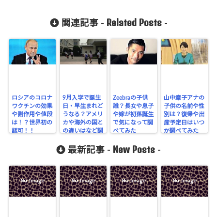
Related Posts
関連記事 -
-
ロシアのコロナ
9月入学で誕生
Zeebraの子供
山中章子アナの
ワクチンの効果
日・早生まれど
誰？長女や息子
子供の名前や性
や副作用や値段
うなる？アメリ
や嫁が初孫誕生
別は？復帰や出
は！？世界初の
カや海外の国と
で気になって調
産予定日はいつ
認可！！
の違いはなど調
べてみた
か調べてみた
べてみた！
New Posts
最新記事 -
-