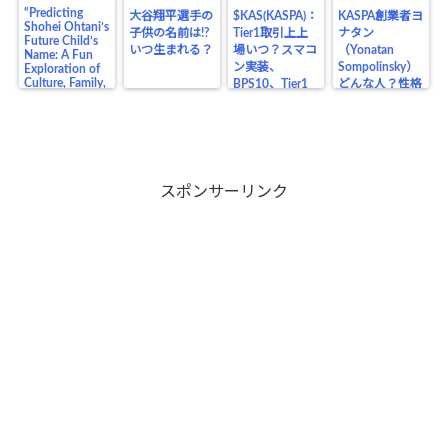
“Predicting
大谷翔平選手の
$KAS(KASPA)：
KASPA創業者ヨ
Shohei Ohtani’s
子供の名前は!?
Tier1取引上上
ナタン
Future Child’s
いつ生まれる？
場いつ？スマコ
（Yonatan
Name: A Fun
ン実装、
Sompolinsky）
Exploration of
Culture, Family,
BPS10、Tier1
どんな人？性格
and the Legacy
上場の価格の影
や生い立ち、業
of a Baseball
響は？
界の仲間、将来
Legend”
目在しているも
のは？
スポンサーリンク