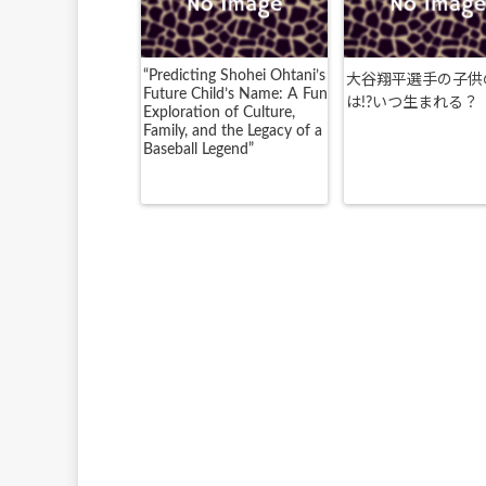
“Predicting Shohei Ohtani’s
大谷翔平選手の子供
Future Child’s Name: A Fun
は!?いつ生まれる？
Exploration of Culture,
Family, and the Legacy of a
Baseball Legend”