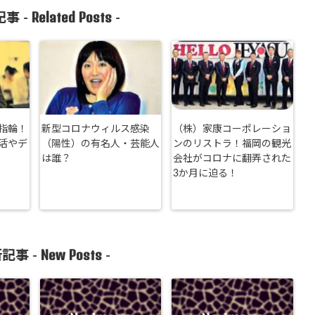
Related Posts
事 -
-
指輪！
新型コロナウィルス感染
（株）家康コーポレーショ
活やデ
（陽性）の有名人・芸能人
ンのリストラ！福岡の観光
は誰？
会社がコロナに翻弄された
3か月に迫る！
New Posts
記事 -
-