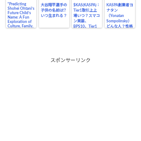
“Predicting
大谷翔平選手の
$KAS(KASPA)：
KASPA創業者ヨ
Shohei Ohtani’s
子供の名前は!?
Tier1取引上上
ナタン
Future Child’s
いつ生まれる？
場いつ？スマコ
（Yonatan
Name: A Fun
ン実装、
Sompolinsky）
Exploration of
Culture, Family,
BPS10、Tier1
どんな人？性格
and the Legacy
上場の価格の影
や生い立ち、業
of a Baseball
響は？
界の仲間、将来
Legend”
目在しているも
のは？
スポンサーリンク