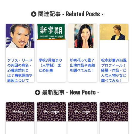
Related Posts
関連記事 -
-
クリス・リード
学校9月始まり
杉咲花って誰？
松本彩夏Wiki風
の死因の病名・
（入学制） ま
出演作品や両親
プロフィール！
心臓突然死と
とめ記事
を調べてみた！
経歴・作品・ど
は？病気理由や
んな人物かなど
原因について
調べてみた！
New Posts
最新記事 -
-