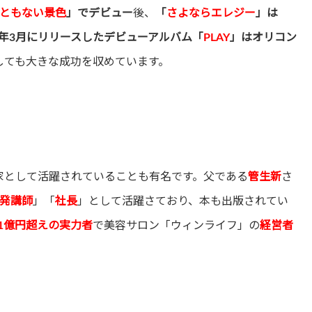
ともない景色
」でデビュー
後、
「
さよならエレジー
」は
18年3月にリリースしたデビューアルバム「
PLAY
」はオリコン
しても大きな成功を収めています。
家として活躍されていることも有名です。父である
管生新
さ
発講師
」「
社長
」として活躍さており、本も出版されてい
1億円超えの実力者
で美容サロン「ウィンライフ」の
経営者