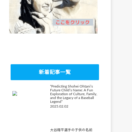
新着記事一覧
“Predicting Shohei Ohtani’s
Future Child’s Name: A Fun
Exploration of Culture, Family,
and the Legacy of a Baseball
Legend”
2025.02.02
大谷翔平選手の子供の名前