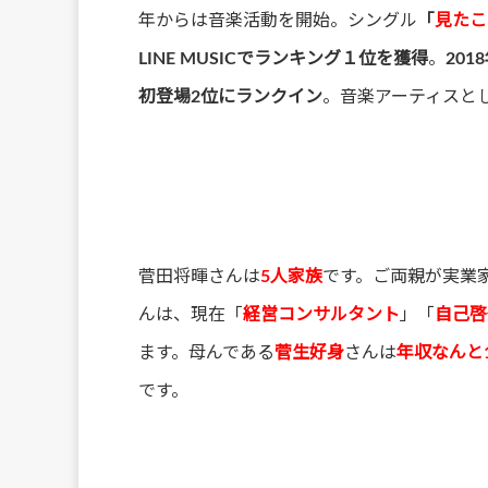
年からは音楽活動を開始。シングル
「
見たこ
LINE MUSICでランキング１位を獲得
。
20
初登場2位にランクイン
。音楽アーティスと
菅田将暉さんは
5人家族
です。ご両親が実業
んは、現在「
経営コンサルタント
」「
自己啓
ます。母んである
菅生好身
さんは
年収なんと
です。