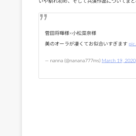
いや馴れ初め、そして共演作品についてまと
菅田将暉様×小松菜奈様
美のオーラが凄くてお似合いすぎます
pic
— nanna (@nanana777ms)
March 19, 2020