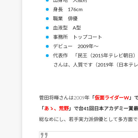
出身地 大阪府
身長 176cm
職業 俳優
血液型 A型
事務所 トップコート
デビュー 2009年～
代表作 「民王（2015年テレビ朝日）
さんは、人質です（2019年（日本テ
菅田将暉さんは2009年
「
仮面ライダーW
」
「
あゝ、荒野
」で台41回日本アカデミー賞
総なめにし、若手実力派俳優として多方面で