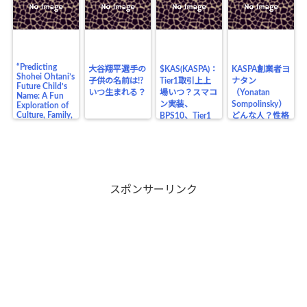
“Predicting
大谷翔平選手の
$KAS(KASPA)：
KASPA創業者ヨ
Shohei Ohtani’s
子供の名前は!?
Tier1取引上上
ナタン
Future Child’s
いつ生まれる？
場いつ？スマコ
（Yonatan
Name: A Fun
ン実装、
Sompolinsky）
Exploration of
Culture, Family,
BPS10、Tier1
どんな人？性格
and the Legacy
上場の価格の影
や生い立ち、業
of a Baseball
響は？
界の仲間、将来
Legend”
目在しているも
のは？
スポンサーリンク