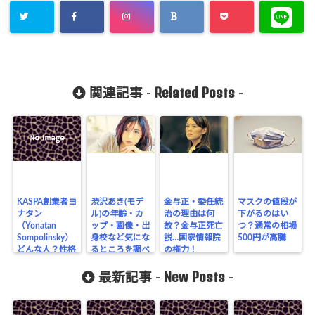
Related Posts
関連記事 -
-
KASPA創業者ヨ
渋沢あき(モデ
金与正・委任統
マスクの値段が
ナタン
ル)の年齢・カ
治の理由は何
下がるのはい
（Yonatan
ップ・画像・出
故？金与正死亡
つ？通常の相場
Sompolinsky）
身校など気にな
説…国家情報院
500円が高騰
どんな人？性格
るところを調べ
の権力！
や生い立ち、業
てみた！
New Posts
界の仲間、将来
最新記事 -
-
目在しているも
のは？