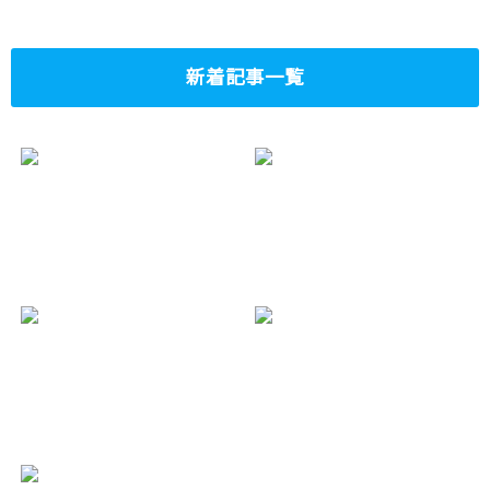
新着記事一覧
“Predicting Shohei
大谷翔平選手の子
Ohtani’s Future
供の名前は!?いつ
Child’s Name: A
生まれる？
Fun Exploration of
2025.02.02
Culture, Family,
and the Legacy of
a Baseball Legend”
2025.02.02
$KAS(KASPA)：
KASPA創業者ヨナ
Tier1取引上上場
タン（Yonatan
いつ？スマコン実
Sompolinsky）ど
装、BPS10、
んな人？性格や生