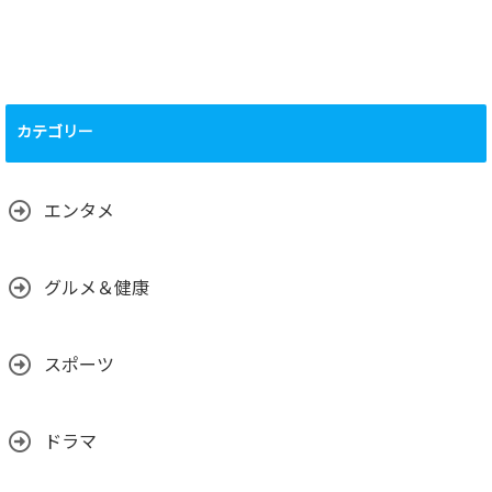
Tier1上場の価格
い立ち、業界の仲
の影響は？
間、将来目在して
2025.02.01
いるものは？
2025.02.01
Kaspa（KAS）の
運営について、
（運営体制、主要
カテゴリー
メンバーの背景、
国籍、専門性な
ど）
2025.02.01
エンタメ
グルメ＆健康
スポーツ
ドラマ