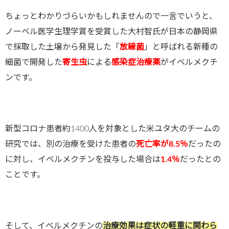
ちょっとわかりづらいかもしれませんので一言でいうと、
ノーベル医学生理学賞を受賞した大村智氏が日本の静岡県
で採取した土壌から発見した「
放線菌
」と呼ばれる新種の
細菌で開発した
寄生虫
による
感染症治療薬
がイベルメクチ
ンです。
新型コロナ患者約1400人を対象とした米ユタ大のチームの
研究では、別の治療を受けた患者の
死亡率が8.5％
だったの
に対し、イベルメクチンを投与した場合は
1.4％
だったとの
ことです。
そして、イベルメクチンの
治療効果は症状の軽重に関わら