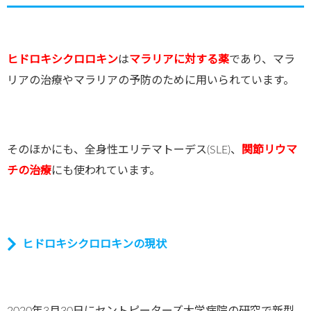
ヒドロキシクロロキン
は
マラリアに対する薬
であり、マラ
リアの治療やマラリアの予防のために用いられています。
そのほかにも、全身性エリテマトーデス
(SLE)
、
関節リウマ
チの治療
にも使われています。
ヒドロキシクロロキンの現状
2020
年
3
月
30
日にセントピーターズ大学病院の研究で新型