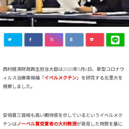
西村経済財政再生担当大臣は2020年5月6日、新型コロナウ
ィルス治療薬候補「
イベルメクチン
」を研究する北里大を
視察しました。
安倍晋三首相も高い期待感を示しているというイベルメク
チンは
ノーベル賞受賞者の
大村教授
が発見した物質を基に