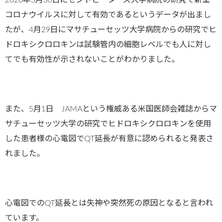
コロナウイルスに対して有効であるというデータが出まし
たが、
4
月
29
日にマサチューセッツ大学病院からの研究でヒ
ドロキシクロロキンは試験管内の細胞レベルでも人に対し
てでも有効性が示されないことがわかりました。
また、
5
月
1
日
JAMA
という権威ある米国医師会雑誌からマ
サチューセッツ大学の研究でヒドロキシクロロキンを使用
した患者様の心電図で
QT
延長が有意に認められると発表さ
れました。
心電図での
QT
延長とは失神や突然死の原因となると言われ
ています。